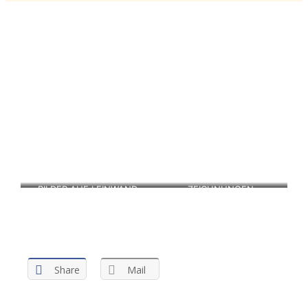
Bilder
BILDER AUF LEINWAND
ZEICHNUNGEN
CAFÉBILDER
Share
Mail