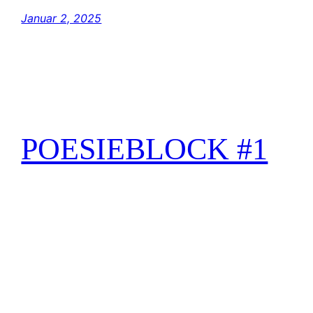
Januar 2, 2025
POESIEBLOCK #1
Anfangs ist jedes Blatt noch weiss – weit Weit
ZU EINEM REINEN MENSCHEN Eine Gabe,
sie ist Dir gegeben. Deine Erfahrung – sie
destilliert reines Leben. Es ist einmal ganz
dein gewesen, doch immer ein grundlegender
Wunsch zu dienen. Es wurde Dir vorerst in