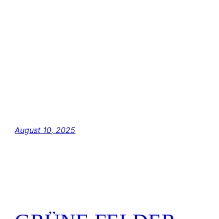
INNEHALTENS Es zeichnen sich Mandalas,
gereicht und für Dich handzuhaben mit dem
einen Gewahrsein durchdrungen – ein
Einblick durch Zeilen gelungen. An mancher
Stelle bin ich mit dem Geist schon
weitergesprungen, doch es reizt mich zu
bleiben, und in all den gegensätzlichen
Meinungen die Einheit zu ergründen. Es
liegt…
August 10, 2025