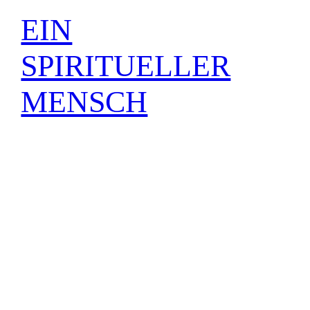
EIN
SPIRITUELLER
MENSCH
Viele Facetten hat uns das All geschenkt. Ich
möchte mich derzeit nicht verausgaben in
Kräftemessen. Jedem Menschen möchte ich
gerne etwas schenken, und sei es die Freude
an den eigenen Hausaufgaben Mein Haupt
hat gebrannt diese Tage. Jemand musste mir
mehrmals den Kopf abschlagen, denn er ist
zwar wertvoll, aber sein Vorgehen reicht
nicht aus,…