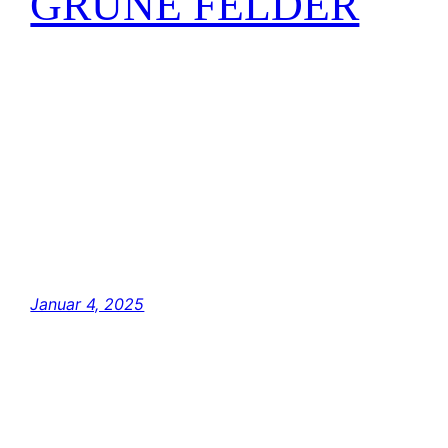
GRÜNE FELDER
Güte walte. Begrüne alle Felder, sprühe die
Kraft aller Farben. Im Gewahrsein landet eine
Feder der Engel. Im Segnen der Plätze
bekommt ein jeder seine Stärke zurück. Im
Labyrinth der ernsthaften Spiegelungen
finden wir uns zurecht. Aber wer bin ich, und
wer sind wir, wenn wir mit Worten und Taten
nicht sprechen. Der Mensch definiert…
Januar 4, 2025